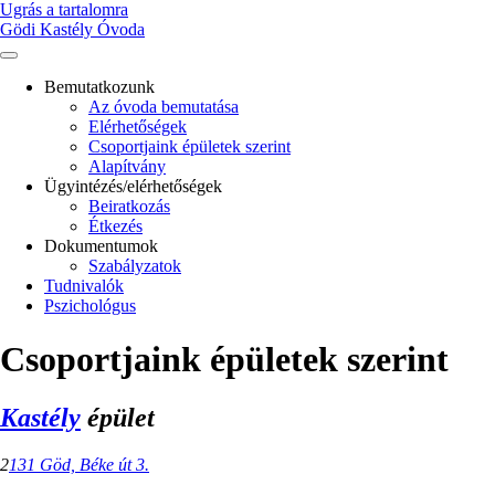
Ugrás a tartalomra
Gödi Kastély Óvoda
Bemutatkozunk
Az óvoda bemutatása
Main
Elérhetőségek
navigation
Csoportjaink épületek szerint
Alapítvány
Ügyintézés/elérhetőségek
Beiratkozás
Étkezés
Dokumentumok
Szabályzatok
Tudnivalók
Pszichológus
Csoportjaink épületek szerint
Kastély
épület
2
131 Göd, Béke út 3.