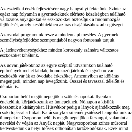
Az esztétikai érzék fejlesztésére nagy hangsúlyt fektetünk. Szinte az
egész nap folyamán a gyermekeknek elérhető közelségben található
változatos anyagokkal és eszközökkel biztosítjuk a finommozgás
fejlődését, amely későbbiekben az írás elsajátításához ad segítséget.
Az óvodai programunk része a mindennapi mesélés. A gyermek
személyiségfejlődése szempontjából nagyon fontosnak tartjuk.
A játéktevékenységekhez minden korosztály számára változatos
eszközöket kínálunk.
Az udvari játékokhoz az egyre szépülő udvarunkon található
építmények mellet labdák, homokozó játékok és egyéb udvari
eszközök várják az óvodába érkezőket. Amennyiben az időjárás
megengedi, minden nap levegőzünk. Ősszel és tavasszal délelőtt és
délután is.
Csoporton belül megünnepeljük a születésnapokat. Ilyenkor
énekelünk, körjátékozunk az ünnepeltnek. Nőnapon a kisfiúk
köszöntik a kislányokat. Húsvétkor pedig a lányok ajándékozzák meg
csoki tojással a fiúkat. Karácsonykor süteménysütéssel hangolódunk az
ünnepekre. Csoporton belül is megünnepeljük a farsangot, valamint a
nevelési év végén az Anyák napját. Nagycsoportban színes műsorral
kedveskedünk a helyi Idősek otthonában tartózkodóknak. Ezek mind