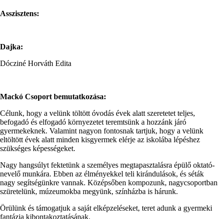
Asszisztens:
Dajka:
Dócziné Horváth Edita
Mackó Csoport bemutatkozása:
Célunk, hogy a velünk töltött óvodás évek alatt szeretetet teljes,
befogadó és elfogadó környezetet teremtsünk a hozzánk járó
gyermekeknek. Valamint nagyon fontosnak tartjuk, hogy a velünk
eltöltött évek alatt minden kisgyermek elérje az iskolába lépéshez
szükséges képességeket.
Nagy hangsúlyt fektetünk a személyes megtapasztalásra épülő oktató-
nevelő munkára. Ebben az élményekkel teli kirándulások, és séták
nagy segítségünkre vannak. Középsőben kompozunk, nagycsoportban
szüretelünk, múzeumokba megyünk, színházba is hárunk.
Örülünk és támogatjuk a saját elképzeléseket, teret adunk a gyermeki
fantázia kibontakoztatásának.