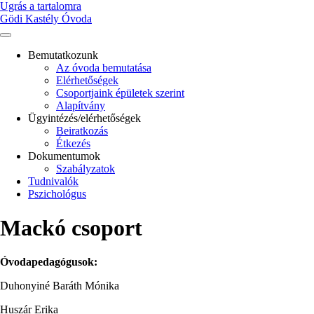
Ugrás a tartalomra
Gödi Kastély Óvoda
Bemutatkozunk
Az óvoda bemutatása
Main
Elérhetőségek
navigation
Csoportjaink épületek szerint
Alapítvány
Ügyintézés/elérhetőségek
Beiratkozás
Étkezés
Dokumentumok
Szabályzatok
Tudnivalók
Pszichológus
Mackó csoport
Óvodapedagógusok:
Duhonyiné Baráth Mónika
Huszár Erika