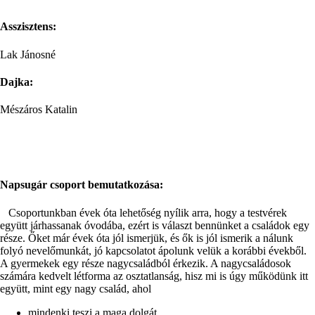
Asszisztens:
Lak Jánosné
Dajka
:
Mészáros Katalin
Napsugár csoport bemutatkozása:
Csoportunkban évek óta lehetőség nyílik arra, hogy a testvérek
együtt járhassanak óvodába, ezért is választ bennünket a családok egy
része. Őket már évek óta jól ismerjük, és ők is jól ismerik a nálunk
folyó nevelőmunkát, jó kapcsolatot ápolunk velük a korábbi évekből.
A gyermekek egy része nagycsaládból érkezik. A nagycsaládosok
számára kedvelt létforma az osztatlanság, hisz mi is úgy működünk itt
együtt, mint egy nagy család, ahol
mindenki teszi a maga dolgát,