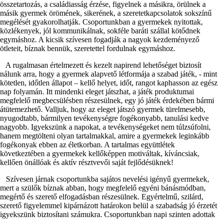
összetartozás, a családiasság érzése, figyelnek a másikra, örülnek a
másik gyermek örömének, sikerének, a szeretetkapcsolatok sokszínű
megélését gyakorolhatják. Csoportunkban a gyermekek nyitottak,
közlékenyek, jól kommunikálnak, sokféle baráti szállal kötődnek
egymáshoz. A kicsik szívesen fogadják a nagyok kezdeményező
ötleteit, bíznak bennük, szeretettel fordulnak egymáshoz.
A rugalmasan értelmezett és kezelt napirend lehetőséget biztosít
nálunk arra, hogy a gyermek alapvető létformája a szabad játék, - mint
kötetlen, időtlen állapot – kellő helyet, időt, rangot kaphasson az egész
nap folyamán. Itt mindenki eleget játszhat, a játék produktumai
megfelelő megbecsülésben részesülnek, egy jó játék érdekében bármi
átütemezhető. Valljuk, hogy az eleget játszó gyermek türelmesebb,
nyugodtabb, bármilyen tevékenységre fogékonyabb, tanulási kedve
nagyobb. Igyekszünk a napokat, a tevékenységeket nem túlzsúfolni,
hanem megtölteni olyan tartalmakkal, amire a gyermekek leginkább
fogékonyak ebben az életkorban. A tartalmas együttlétek
következtében a gyermekek kellőképpen motiváltak, kíváncsiak,
kellően önállóak és aktív résztvevői saját fejlődésüknek!
Szívesen járnak csoportunkba sajátos nevelési igényű gyermekek,
mert a szülők bíznak abban, hogy megfelelő egyéni bánásmódban,
megértő és szerető elfogadásban részesülnek. Egyértelmű, szilárd,
szerető figyelemmel kipárnázott határokon belül a szabadság jó érzetét
igyekszünk biztosítani számukra. Csoportunkban napi szinten adottak