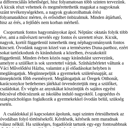
a differenciálás lehetőségei, hisz folyamatosan több szinten tervezünk.
A kicsik részt vehetnek és megmérettethetik magukat a nagyoknak
szánt tevékenységekben, a nagyok gyakorolhatnak érési
folyamataikhoz mérten, és erősödhet önbizalmuk. Minden átjárható,
hisz az érés, a fejlődés nem korban mérhető.
Csoportunk fontos hagyományokat ápol. Néptánc oktatás folyik több
éve, ami a művészeti nevelés egy fontos és szeretett része. Kicsik,
nagyok, kortól függetlenül ismerhetik meg néphagyományunk fontos
kincseit. Óvodánk nagyon közel van a természetes Duna-parthoz, ezért
sokat tartózkodunk és kirándulunk a közelben, évszakoktól
függetlenül. Minden évben közös nagy kirándulást szervezünk,
amelyre a szülőket is sok szeretettel várjuk. Színházbérletet váltunk a
Váci Művelődési Házba, valamint a jó előadásokat helyben is
meglátogatjuk. Megünnepeljük a gyermekek születésnapját, az
ünnepkörök főbb eseményeit. Meglátogatjuk az Öregek Otthonát,
karácsonykor betlehemes játékkal örvendeztetjük meg a szülőket,
családokat. Év végén az anyukákat köszöntjük és sajátos egyéni
búcsúval elbúcsúzunk az iskolába induló nagyoktól. Logopédus és
szakpszichológus foglalkozik a gyermekekkel óvodán belül, szükség
esetén.
A családokkal jó kapcsolatot ápolunk, napi szinten értesülhetnek az
óvodában folyó történésekről. Kérdéseik, kéréseik nem maradnak
válasz nélkül. Ha szükséges, fogadóórát tartunk egy-egy fontosabbnak