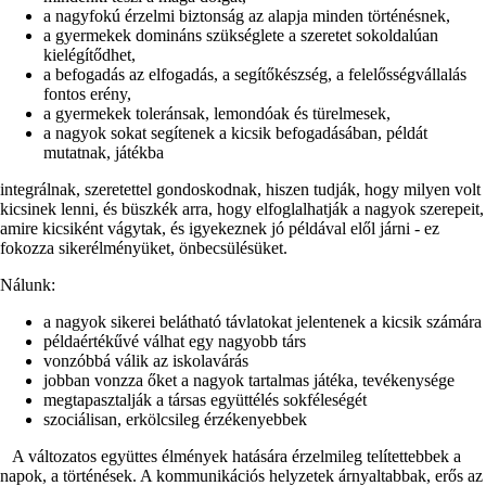
a nagyfokú érzelmi biztonság az alapja minden történésnek,
a gyermekek domináns szükséglete a szeretet sokoldalúan
kielégítődhet,
a befogadás az elfogadás, a segítőkészség, a felelősségvállalás
fontos erény,
a gyermekek toleránsak, lemondóak és türelmesek,
a nagyok sokat segítenek a kicsik befogadásában, példát
mutatnak, játékba
integrálnak, szeretettel gondoskodnak, hiszen tudják, hogy milyen volt
kicsinek lenni, és büszkék arra, hogy elfoglalhatják a nagyok szerepeit,
amire kicsiként vágytak, és igyekeznek jó példával elől járni - ez
fokozza sikerélményüket, önbecsülésüket.
Nálunk:
a nagyok sikerei belátható távlatokat jelentenek a kicsik számára
példaértékűvé válhat egy nagyobb társ
vonzóbbá válik az iskolavárás
jobban vonzza őket a nagyok tartalmas játéka, tevékenysége
megtapasztalják a társas együttélés sokféleségét
szociálisan, erkölcsileg érzékenyebbek
A változatos együttes élmények hatására érzelmileg telítettebbek a
napok, a történések. A kommunikációs helyzetek árnyaltabbak, erős az