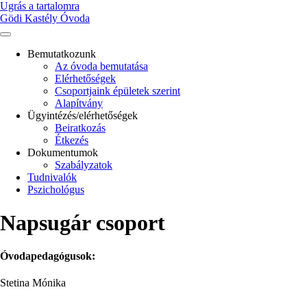
Ugrás a tartalomra
Gödi Kastély Óvoda
Bemutatkozunk
Az óvoda bemutatása
Main
Elérhetőségek
navigation
Csoportjaink épületek szerint
Alapítvány
Ügyintézés/elérhetőségek
Beiratkozás
Étkezés
Dokumentumok
Szabályzatok
Tudnivalók
Pszichológus
Napsugár csoport
Óvodapedagógusok:
Stetina Mónika