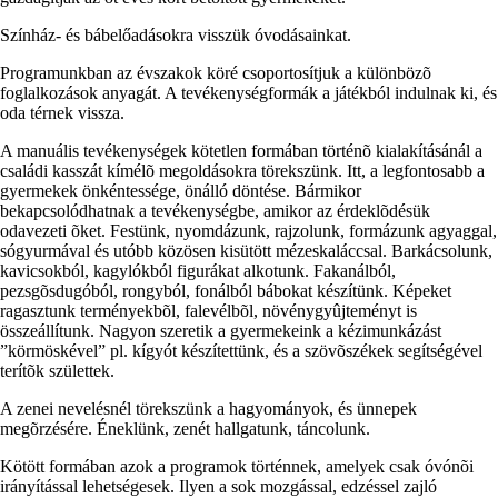
Színház- és bábelőadásokra visszük óvodásainkat.
Programunkban az évszakok köré csoportosítjuk a különbözõ
foglalkozások anyagát. A tevékenységformák a játékból indulnak ki, és
oda térnek vissza.
A manuális tevékenységek kötetlen formában történõ kialakításánál a
családi kasszát kímélõ megoldásokra törekszünk. Itt, a legfontosabb a
gyermekek önkéntessége, önálló döntése. Bármikor
bekapcsolódhatnak a tevékenységbe, amikor az érdeklõdésük
odavezeti õket. Festünk, nyomdázunk, rajzolunk, formázunk agyaggal,
sógyurmával és utóbb közösen kisütött mézeskaláccsal. Barkácsolunk,
kavicsokból, kagylókból figurákat alkotunk. Fakanálból,
pezsgõsdugóból, rongyból, fonálból bábokat készítünk. Képeket
ragasztunk terményekbõl, falevélbõl, növénygyûjteményt is
összeállítunk. Nagyon szeretik a gyermekeink a kézimunkázást
”körmöskével” pl. kígyót készítettünk, és a szövõszékek segítségével
terítõk születtek.
A zenei nevelésnél törekszünk a hagyományok, és ünnepek
megõrzésére. Éneklünk, zenét hallgatunk, táncolunk.
Kötött formában azok a programok történnek, amelyek csak óvónõi
irányítással lehetségesek. Ilyen a sok mozgással, edzéssel zajló