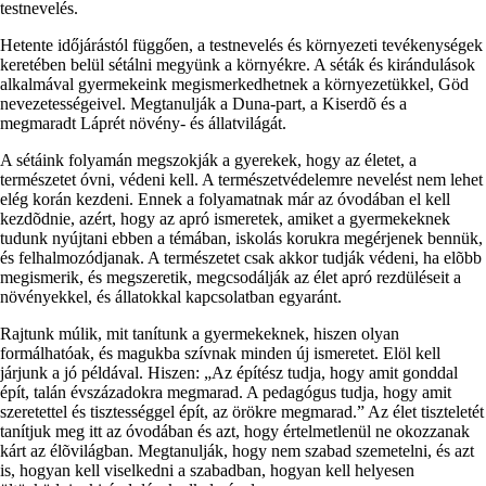
testnevelés.
Hetente időjárástól függően, a testnevelés és környezeti tevékenységek
keretében belül sétálni megyünk a környékre. A séták és kirándulások
alkalmával gyermekeink megismerkedhetnek a környezetükkel, Göd
nevezetességeivel. Megtanulják a Duna-part, a Kiserdõ és a
megmaradt Láprét növény- és állatvilágát.
A sétáink folyamán megszokják a gyerekek, hogy az életet, a
természetet óvni, védeni kell. A természetvédelemre nevelést nem lehet
elég korán kezdeni. Ennek a folyamatnak már az óvodában el kell
kezdõdnie, azért, hogy az apró ismeretek, amiket a gyermekeknek
tudunk nyújtani ebben a témában, iskolás korukra megérjenek bennük,
és felhalmozódjanak. A természetet csak akkor tudják védeni, ha elõbb
megismerik, és megszeretik, megcsodálják az élet apró rezdüléseit a
növényekkel, és állatokkal kapcsolatban egyaránt.
Rajtunk múlik, mit tanítunk a gyermekeknek, hiszen olyan
formálhatóak, és magukba szívnak minden új ismeretet. Elöl kell
járjunk a jó példával. Hiszen: „Az építész tudja, hogy amit gonddal
épít, talán évszázadokra megmarad. A pedagógus tudja, hogy amit
szeretettel és tisztességgel épít, az örökre megmarad.” Az élet tiszteletét
tanítjuk meg itt az óvodában és azt, hogy értelmetlenül ne okozzanak
kárt az élõvilágban. Megtanulják, hogy nem szabad szemetelni, és azt
is, hogyan kell viselkedni a szabadban, hogyan kell helyesen