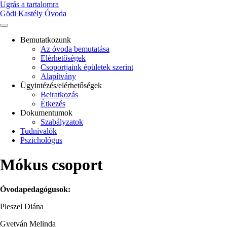
Ugrás a tartalomra
Gödi Kastély Óvoda
Bemutatkozunk
Az óvoda bemutatása
Main
Elérhetőségek
navigation
Csoportjaink épületek szerint
Alapítvány
Ügyintézés/elérhetőségek
Beiratkozás
Étkezés
Dokumentumok
Szabályzatok
Tudnivalók
Pszichológus
Mókus csoport
Óvodapedagógusok:
Pleszel Diána
Gyetván Melinda