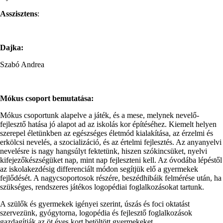
Asszisztens
:
Dajka:
Szabó Andrea
Mókus csoport bemutatása:
Mókus csoportunk alapelve a játék, és a mese, melynek nevelő-
fejlesztő hatása jó alapot ad az iskolás kor építéséhez. Kiemelt helyen
szerepel életünkben az egészséges életmód kialakítása, az érzelmi és
erkölcsi nevelés, a szocializáció, és az értelmi fejlesztés. Az anyanyelvi
nevelésre is nagy hangsúlyt fektetünk, hiszen szókincsüket, nyelvi
kifejezőkészségüket nap, mint nap fejleszteni kell. Az óvodába lépéstől
az iskolakezdésig differenciált módon segítjük elő a gyermekek
fejlődését. A nagycsoportosok részére, beszédhibáik felmérése után, ha
szükséges, rendszeres játékos logopédiai foglalkozásokat tartunk.
A szülők és gyermekek igényei szerint, úszás és foci oktatást
szervezünk, gyógytorna, logopédia és fejlesztő foglalkozások
gazdagítják az öt éves kort betöltött gyermekeket.