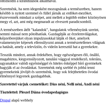
öltözködni a kirándulások alkalmával.
Szeretnénk, ha nem idegenként mozognának a természetben, hanem
késõbb is nyitott szemmel és füllel járnák az erdõket-mezõket,
észrevennék mindazt a szépet, ami mellett a legtöbb ember közönyösen
megy el, azt, ami még megmaradt az elveszett paradicsomból.
A természetben átélt "kalandok", hangulatok véleményünk szerint,
semmi mással nem pótolhatóak. Gazdagítják az érzelemvilágukat,
képzelõerejüket olyan impulzusokkal látják el õket, amelyek
valamennyire képesek ellensúlyozni annak a természetellenes világnak
a hatását, amely a televízión, és videón keresztül hat a gyerekekre.
Tesszük mindezt, annak érdekében, hogy egészségesen élõ, önálló,
magabiztos, kiegyensúlyozott, tanulási vággyal rendelkezõ, toleráns,
ugyanakkor valódi egyéniséggel és hiteles énképpel bíró gyermekek
hagyják el az óvodánkat. Szeretnénk még szebbé és jobbá tenni
gyermekeink jövõjét és szeretnénk, hogy sok felejthetetlen óvodai
élménnyel legyenek gazdagabbak.
Szeretettel várjuk csemetéiket: Dius néni, Nelli néni, Andi néni
Tisztelettel: Pleszel Diána óvodapedagógus
Drupal
alapú webhely