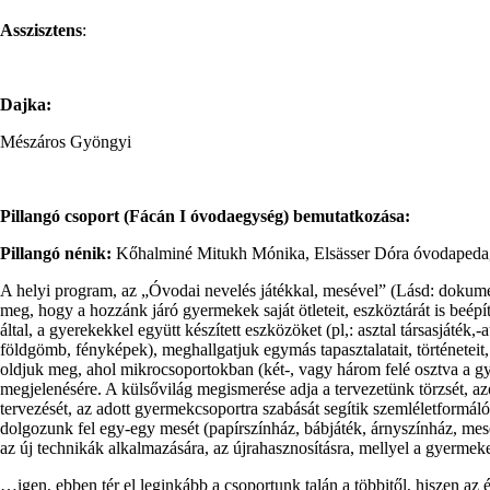
Asszisztens
:
Dajka:
Mészáros Gyöngyi
Pillangó csoport (Fácán I óvodaegység) bemutatkozása:
Pillangó nénik:
Kőhalminé Mitukh Mónika, Elsässer Dóra óvodapeda
A helyi program, az „Óvodai nevelés játékkal, mesével” (Lásd: dokume
meg, hogy a hozzánk járó gyermekek saját ötleteit, eszköztárát is beé
által, a gyerekekkel együtt készített eszközöket (pl,: asztal társasjáté
földgömb, fényképek), meghallgatjuk egymás tapasztalatait, történeteit
oldjuk meg, ahol mikrocsoportokban (két-, vagy három felé osztva a g
megjelenésére. A külsővilág megismerése adja a tervezetünk törzsét, 
tervezését, az adott gyermekcsoportra szabását segítik szemléletform
dolgozunk fel egy-egy mesét (papírszínház, bábjáték, árnyszínház, mes
az új technikák alkalmazására, az újrahasznosításra, mellyel a gyermek
…igen, ebben tér el leginkább a csoportunk talán a többitől, hiszen az