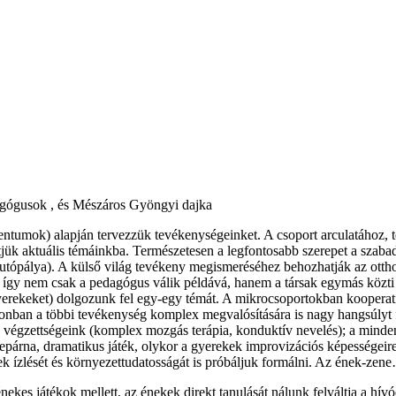
gógusok , és Mészáros Gyöngyi dajka
ntumok) alapján tervezzük tevékenységeinket. A csoport arculatához, 
pítjük aktuális témáinkba. Természetesen a legfontosabb szerepet a sza
k,-autópálya). A külső világ tevékeny megismeréséhez behozhatják az ottho
, így nem csak a pedagógus válik példává, hanem a társak egymás közti i
yerekeket) dolgozunk fel egy-egy témát. A mikrocsoportokban kooperat
azonban a többi tevékenység komplex megvalósítására is nagy hangsúly
áló végzettségeink (komplex mozgás terápia, konduktív nevelés); a min
epárna, dramatikus játék, olykor a gyerekek improvizációs képességeire
ek ízlését és környezettudatosságát is próbáljuk formálni. Az ének-zen
 énekes játékok mellett, az énekek direkt tanulását nálunk felváltja a 