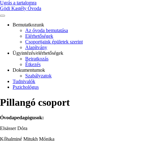
Ugrás a tartalomra
Gödi Kastély Óvoda
Bemutatkozunk
Az óvoda bemutatása
Main
Elérhetőségek
navigation
Csoportjaink épületek szerint
Alapítvány
Ügyintézés/elérhetőségek
Beiratkozás
Étkezés
Dokumentumok
Szabályzatok
Tudnivalók
Pszichológus
Pillangó csoport
Óvodapedagógusok:
Elsässer Dóra
Kőhalminé Mitukh Mónika