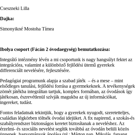
Cseszneki Lilla
Dajka:
Simonyikné Mostoha Tímea
Ibolya csoport (Fácán 2 óvodaegység) bemutatkozása:
Integráló intézmény lévén a mi csoportunk is nagy hangsúlyt fektet az
integrációra, valamint a különböző fejlődési ütemű gyerekek
differenciált nevelésére, fejlesztésére.
Pedagógiai programunk alapja a szabad játék – és a mese – mint
elsődleges tanulási, fejlődési forrása a gyermekeknek. A tevékenységek
zömét játékba integráltan tartjuk, komplex formában, az óvodások így
játékosan, észrevétlenül szívják magukba az új információkat,
ingereket, tudást.
Fontos feladatnak tekintjük, hogy a gyerekek nyugodt, szeretetteljes,
családias légkörben töltsék óvodai idejüket. A fix napirend, a szokás-és
szabályrendszer biztonságos keretet biztosítanak a neveléshez. Az
érzelmi- és szociális nevelést segítik továbbá az óvodán belüli közös
ünnepek, hagyományok ápolása (pl.: Márton nap, Mikulás, farsang,