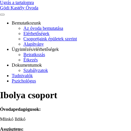
Ugrás a tartalomra
Gödi Kastély Óvoda
Bemutatkozunk
Az óvoda bemutatása
Main
Elérhetőségek
navigation
Csoportjaink épületek szerint
Alapítvány
Ügyintézés/elérhetőségek
Beiratkozás
Étkezés
Dokumentumok
Szabályzatok
Tudnivalók
Pszichológus
Ibolya csoport
Óvodapedagógusok:
Mlinkó Ildikó
Asszisztens: