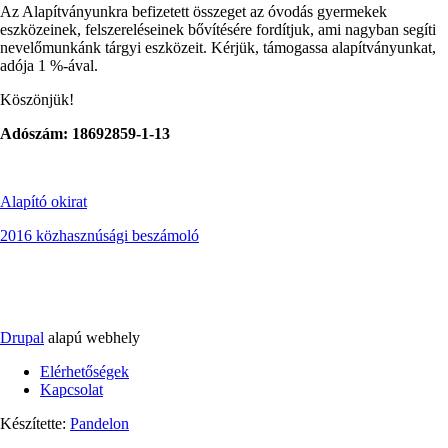
Az Alapítványunkra befizetett összeget az óvodás gyermekek
eszközeinek, felszereléseinek bővítésére fordítjuk, ami nagyban segíti
nevelőmunkánk tárgyi eszközeit. Kérjük, támogassa alapítványunkat,
adója 1 %-ával.
Köszönjük!
Adószám: 18692859-1-13
Alapító okirat
2016 közhasznúsági beszámoló
Drupal
alapú webhely
Elérhetőségek
Kapcsolat
Footer
Készítette:
Pandelon