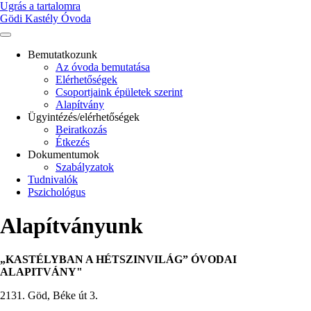
Ugrás a tartalomra
Gödi Kastély Óvoda
Bemutatkozunk
Az óvoda bemutatása
Main
Elérhetőségek
navigation
Csoportjaink épületek szerint
Alapítvány
Ügyintézés/elérhetőségek
Beiratkozás
Étkezés
Dokumentumok
Szabályzatok
Tudnivalók
Pszichológus
Alapítványunk
„KASTÉLYBAN A HÉTSZINVILÁG” ÓVODAI
ALAPITVÁNY"
2131. Göd, Béke út 3.