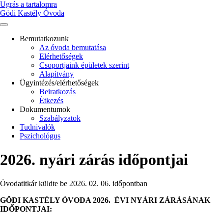
Ugrás a tartalomra
Gödi Kastély Óvoda
Bemutatkozunk
Az óvoda bemutatása
Main
Elérhetőségek
navigation
Csoportjaink épületek szerint
Alapítvány
Ügyintézés/elérhetőségek
Beiratkozás
Étkezés
Dokumentumok
Szabályzatok
Tudnivalók
Pszichológus
2026. nyári zárás időpontjai
Óvodatitkár
küldte be
2026. 02. 06.
időpontban
GÖDI KASTÉLY ÓVODA 2026. ÉVI NYÁRI ZÁRÁSÁNAK
IDŐPONTJAI: